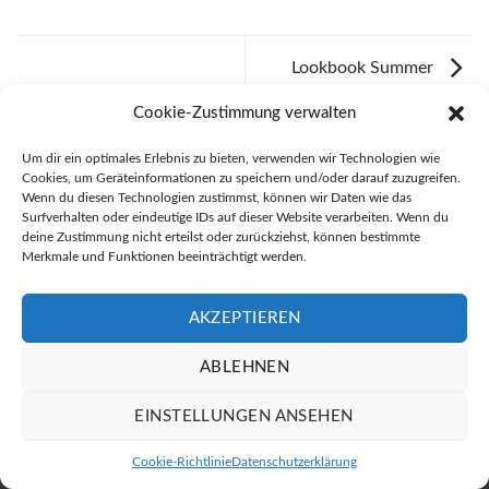
Lookbook Summer
Cookie-Zustimmung verwalten
LOOKBOOK SUMMER
Um dir ein optimales Erlebnis zu bieten, verwenden wir Technologien wie
Cookies, um Geräteinformationen zu speichern und/oder darauf zuzugreifen.
Wenn du diesen Technologien zustimmst, können wir Daten wie das
Surfverhalten oder eindeutige IDs auf dieser Website verarbeiten. Wenn du
deine Zustimmung nicht erteilst oder zurückziehst, können bestimmte
Bauschlosserei Pietruschka GmbH2026 ©
Merkmale und Funktionen beeinträchtigt werden.
DATENSCHUTZERKLÄRUNG
MAIL SENDEN
NACH OBEN
AKZEPTIEREN
webdesign:
itd weidlich.
ABLEHNEN
EINSTELLUNGEN ANSEHEN
Cookie-Richtlinie
Datenschutzerklärung